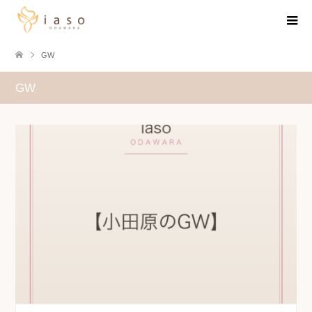
GW
GW